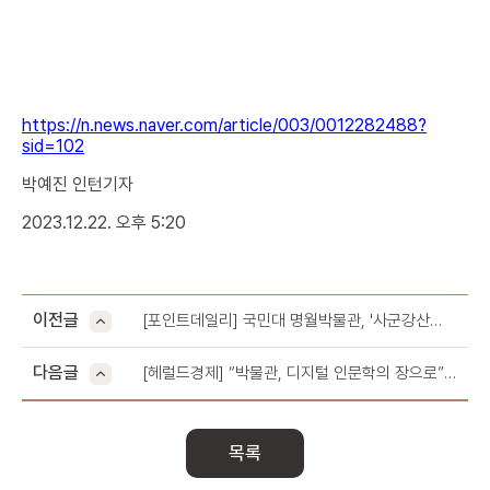
https://n.news.naver.com/article/003/0012282488?
sid=102
박예진 인턴기자
2023.12.22. 오후 5:20
이전글
[포인트데일리] 국민대 명월박물관, '사군강산
참선수석-산수를 바라보는 두 개의 시선' 전시회
개최
다음글
[헤럴드경제] “박물관, 디지털 인문학의 장으로”
국민대, ‘산수를 바라보는 두 개의 시선’ 전시 연다
목록