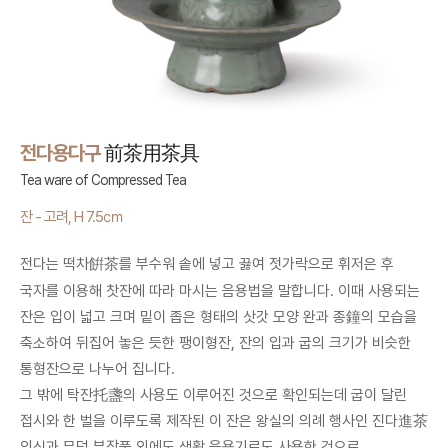
전다용다구
前茶用茶具
Tea ware of Compressed Tea
잔 - 고려, H 7.5㎝
전다는 떡차
를 부수워 솥에 넣고 끓여 젓가락으로 휘저은 후
餠茶
국자를 이용해 찻잔에 따라 마시는 음용법을 말합니다. 이때 사용되는
잔은 입이 넓고 크며 밑이 좁은 형태의 삿갓 모양 완과 종鐘의 모습을
축소하여 뒤집어 놓은 듯한 팽이형잔, 잔의 입과 굽의 크기가 비슷한
통형잔으로 나누어 집니다.
그 밖에 탁잔托盞의 사용도 이루어진 것으로 확인되는데 굽이 달린
접시와 한 벌을 이루도록 제작된 이 잔은 왕실의 의례 행사인 진다進茶
의식과 무덤 부장품 외에도 생활 음용기로도 사용한 것으로