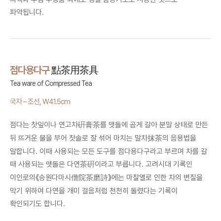
파악됩니다.
점다용다구
點茶用茶具
Tea ware of Compressed Tea
국자 – 조선, W41.5cm
점다는 찻잎이나 연고차
를 맷돌에 곱게 갈아 분말 상태로 만든
硏膏茶
뒤 뜨거운 물을 부어 찻솔로 잘 섞어 마치는 말차
의 음용법을
抹茶
말합니다. 이때 사용되는 모든 도구를 점다용다구라고 부르며 차를 갈
때 사용되는 맷돌은 다연
이라고 부릅니다. 고려시대 기록인
茶硏
이인로의《승원다마시
》에는 마찰열로 인한 차의 변질을
僧院茶磨詩
막기 위하여 다연을 개미 걸음처럼 천천히 돌렸다는 기록이
확인되기도 합니다.