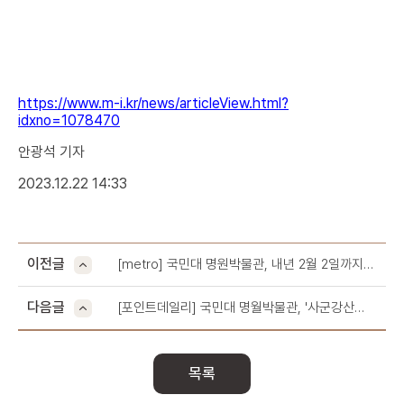
https://www.m-i.kr/news/articleView.html?
idxno=1078470
안광석 기자
2023.12.22 14:33
이전글
[metro] 국민대 명원박물관, 내년 2월 2일까지
'사군강산 참선수석' 전시회 개최
다음글
[포인트데일리] 국민대 명월박물관, '사군강산
참선수석-산수를 바라보는 두 개의 시선' 전시회
개최
목록