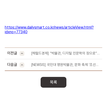
https://www.dailysmart.co.kr/news/articleView.html?
idxno=77340
이전글
[헤럴드경제] “박물관, 디지털 인문학의 장으로”
국민대, ‘산수를 바라보는 두 개의 시선’ 전시 연다
다음글
[NEWSIS] 국민대 명원박물관, 문화 축제 '조선의
TALK톡' 개최
목록